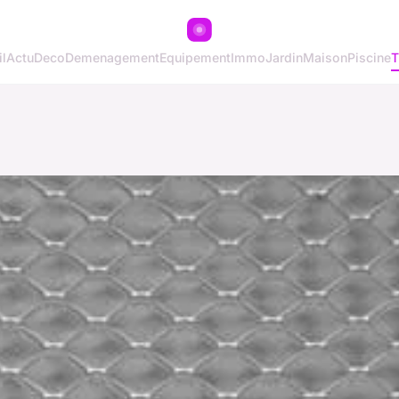
l
Actu
Deco
Demenagement
Equipement
Immo
Jardin
Maison
Piscine
T