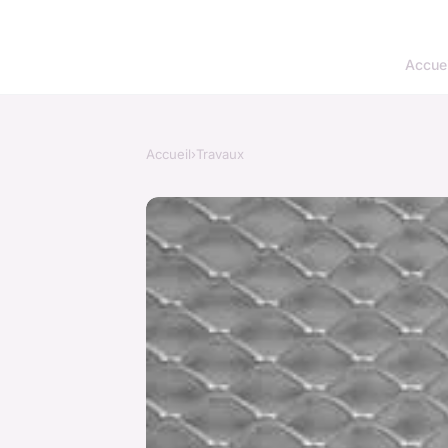
Accuei
Accueil
›
Travaux